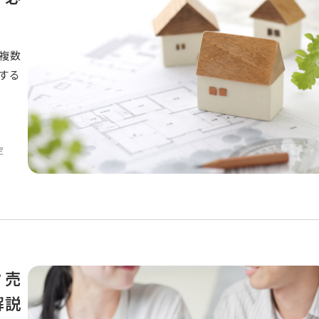
複数
する
定
？売
解説