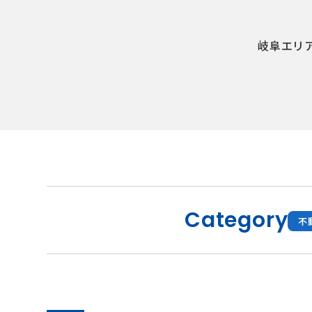
岐阜エリ
Category
不