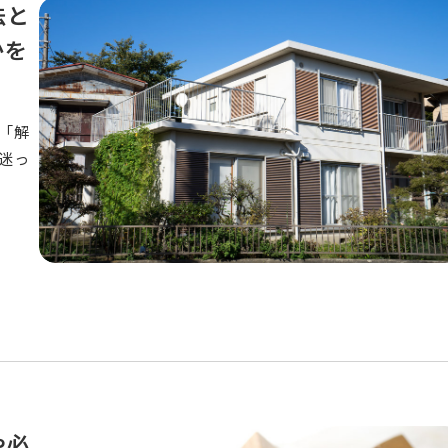
法と
かを
「解
迷っ
や必