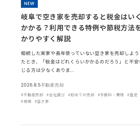
NEW
岐阜で空き家を売却すると税金はい
かかる？利用できる特例や節税方法
かりやすく解説
相続した実家や長年使っていない空き家を売却しよう
たとき、「税金はどれくらいかかるのだろう」と不安
じる方は少なくありま...
2026.8.5
不動産売却
#不動産売却
#会社選び
#初めての売却
#手数料・費用
#査定
#相場
#空き家