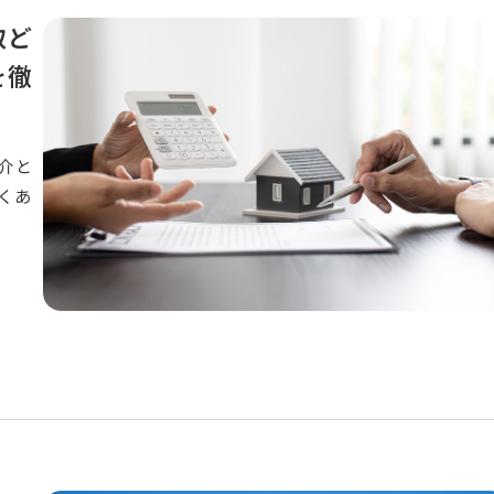
取ど
を徹
介と
くあ