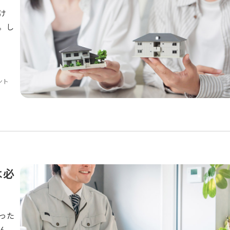
け
。し
ント
は必
った
ん。