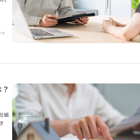
ント
は？
仕組
き