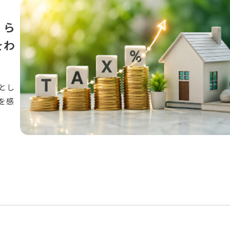
くら
をわ
とし
を感