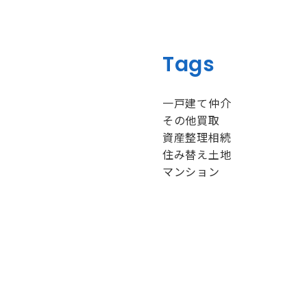
Tags
一戸建て
仲介
その他
買取
資産整理
相続
住み替え
土地
マンション