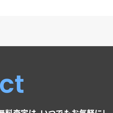
ct
無料査定は､
いつでもお気軽に!